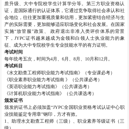
质升级、大中专院校学生计算学分等。第三方职业资格认
证，是国际通行的认证体系，它通过竞争取得社会承认和社
会地位，往往更加重视质量和信用，更加紧密结合经济与生
产的实际需要，更加能够适应职场变化和社会发展。在国家
实施“放管服”政策、 政府退出非准入类评价体系的背景
下，
JYPC
证书越来越成为金领和白领人士执业能力的象
征、成为大中专院校学生专业技能水平的有力证明。
考试时间
每年统考五次，时间为
4
月、
6
月、
8
月、
10
月和
12
月。
考试科目
《水文勘查工程师职业能力考试指南》（专业课必考）
《职业素养职业能力考试指南 》（公共课必考）
《英语职业能力考试指南》（公共课选考）
《计算机职业能力考试指南》（公共课选考）
颁发证书
颁发的证书上必须加盖“
JYPC
全国职业资格考试认证中心职
业技能鉴定专用章”钢印，方才有效。
1
、助理水文勘查工程师（三级）、职业素养等级证书（三
级）。