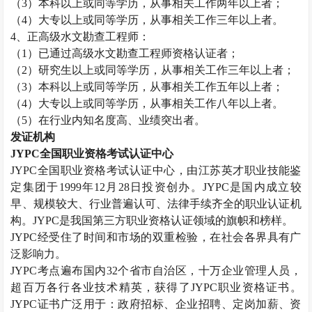
（
3
）本科以上或同等学历，从事相关工作两年以上者；
（
4
）大专以上或同等学历，从事相关工作三年以上者。
4
、正高级水文勘查工程师：
（
1
）已通过高级水文勘查工程师资格认证者；
（
2
）研究生以上或同等学历，从事相关工作三年以上者；
（
3
）本科以上或同等学历，从事相关工作五年以上者；
（
4
）大专以上或同等学历，从事相关工作八年以上者。
（
5
）在行业内知名度高、业绩突出者。
发证机构
JYPC
全国职业资格考试认证中心
JYPC
全国职业资格考试认证中心，由江苏英才职业技能鉴
定集团于
1999
年
12
月
28
日投资创办。
JYPC
是国内成立较
早、规模较大、行业普遍认可、法律手续齐全的职业认证机
构。
JYPC
是我国第三方职业资格认证领域的旗帜和榜样。
JYPC
经受住了时间和市场的双重检验，在社会各界具有广
泛影响力。
JYPC
考点遍布国内
32
个省市自治区，十万企业管理人员，
超百万各行各业技术精英，获得了
JYPC
职业资格证书。
JYPC
证书广泛用于：政府招标、企业招聘、定岗加薪、资