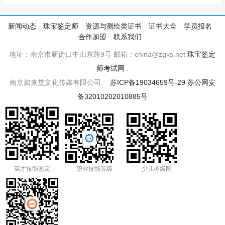
新闻动态
珠宝鉴定师
资源与测绘类证书
证书大全
学员报名
合作加盟
联系我们
地址：南京市新街口中山东路9号 邮箱：china@zgks.net
珠宝鉴定
师考试网
.
南京如来堂文化传媒有限公司.
苏ICP备19034659号-29
苏公网安
备32010202010885号
英才技能鉴定
职业技能等级
少儿考级网