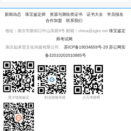
新闻动态
珠宝鉴定师
资源与测绘类证书
证书大全
学员报名
合作加盟
联系我们
地址：南京市新街口中山东路9号 邮箱：china@zgks.net
珠宝鉴定
师考试网
.
南京如来堂文化传媒有限公司.
苏ICP备19034659号-29
苏公网安
备32010202010885号
英才技能鉴定
职业技能等级
少儿考级网