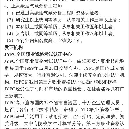
4
、正高级油气藏分析工程师：
（
1
）已通过高级油气藏分析工程师资格认证者；
（
2
）研究生以上或同等学历，从事相关工作三年以上者；
（
3
）本科以上或同等学历，从事相关工作五年以上者；
（
4
）大专以上或同等学历，从事相关工作八年以上者。
（
5
）在行业内知名度高、业绩突出者。
发证机构
JYPC
全国职业资格考试认证中心
JYPC
全国职业资格考试认证中心，由江苏英才职业技能鉴
定集团于
1999
年
12
月
28
日投资创办。
JYPC
是国内成立较
早、规模较大、行业普遍认可、法律手续齐全的职业认证机
构。
JYPC
是我国第三方职业资格认证领域的旗帜和榜样。
JYPC
经受住了时间和市场的双重检验，在社会各界具有广
泛影响力。
JYPC
考点遍布国内
32
个省市自治区，十万企业管理人员，
超百万各行各业技术精英，获得了
JYPC
职业资格证书。
JYPC
证书广泛用于：政府招标、企业招聘、定岗加薪、资
质升级、大中专院校学生计算学分等。第三方职业资格认