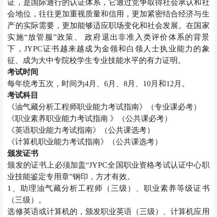
证，是国际通行的认证体系，它通过竞争取得社会承认和社
会地位，往往更加重视质量和信用，更加紧密结合经济与生
产的实际需要，更加能够适应职场变化和社会发展。在国家
实施“放管服”政策、 政府退出非准入类评价体系的背景
下，
JYPC
证书越来越成为金领和白领人士执业能力的象
征、成为大中专院校学生专业技能水平的有力证明。
考试时间
每年统考五次，时间为
4
月、
6
月、
8
月、
10
月和
12
月。
考试科目
《油气藏分析工程师职业能力考试指南》（专业课必考）
《职业素养职业能力考试指南 》（公共课必考）
《英语职业能力考试指南》（公共课选考）
《计算机职业能力考试指南》（公共课选考）
颁发证书
颁发的证书上必须加盖“
JYPC
全国职业资格考试认证中心职
业技能鉴定专用章”钢印，方才有效。
1
、助理油气藏分析工程师（三级）、职业素养等级证书
（三级）。
选修英语或计算机的，颁发职业英语（三级）、计算机应用