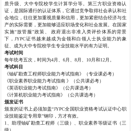
质升级、大中专院校学生计算学分等。第三方职业资格认
证，是国际通行的认证体系，它通过竞争取得社会承认和社
会地位，往往更加重视质量和信用，更加紧密结合经济与生
产的实际需要，更加能够适应职场变化和社会发展。在国家
实施“放管服”政策、 政府退出非准入类评价体系的背景
下，
JYPC
证书越来越成为金领和白领人士执业能力的象
征、成为大中专院校学生专业技能水平的有力证明。
考试时间
每年统考五次，时间为
4
月、
6
月、
8
月、
10
月和
12
月。
考试科目
《铀矿勘查工程师职业能力考试指南》（专业课必考）
《职业素养职业能力考试指南 》（公共课必考）
《英语职业能力考试指南》（公共课选考）
《计算机职业能力考试指南》（公共课选考）
颁发证书
颁发的证书上必须加盖“
JYPC
全国职业资格考试认证中心职
业技能鉴定专用章”钢印，方才有效。
1
、助理铀矿勘查工程师（三级）、职业素养等级证书（三
级）。