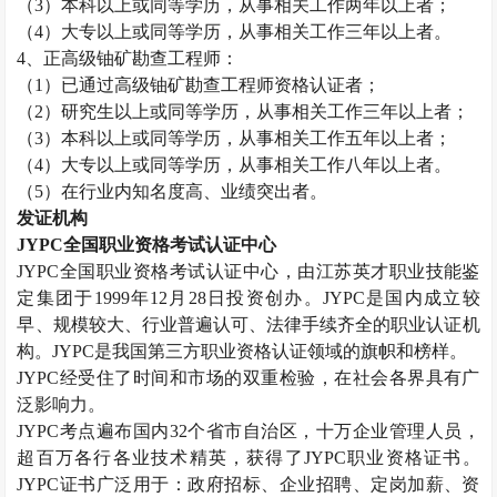
（
3
）本科以上或同等学历，从事相关工作两年以上者；
（
4
）大专以上或同等学历，从事相关工作三年以上者。
4
、正高级铀矿勘查工程师：
（
1
）已通过高级铀矿勘查工程师资格认证者；
（
2
）研究生以上或同等学历，从事相关工作三年以上者；
（
3
）本科以上或同等学历，从事相关工作五年以上者；
（
4
）大专以上或同等学历，从事相关工作八年以上者。
（
5
）在行业内知名度高、业绩突出者。
发证机构
JYPC
全国职业资格考试认证中心
JYPC
全国职业资格考试认证中心，由江苏英才职业技能鉴
定集团于
1999
年
12
月
28
日投资创办。
JYPC
是国内成立较
早、规模较大、行业普遍认可、法律手续齐全的职业认证机
构。
JYPC
是我国第三方职业资格认证领域的旗帜和榜样。
JYPC
经受住了时间和市场的双重检验，在社会各界具有广
泛影响力。
JYPC
考点遍布国内
32
个省市自治区，十万企业管理人员，
超百万各行各业技术精英，获得了
JYPC
职业资格证书。
JYPC
证书广泛用于：政府招标、企业招聘、定岗加薪、资