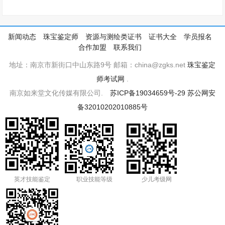
新闻动态
珠宝鉴定师
资源与测绘类证书
证书大全
学员报名
合作加盟
联系我们
地址：南京市新街口中山东路9号 邮箱：china@zgks.net
珠宝鉴定
师考试网
.
南京如来堂文化传媒有限公司.
苏ICP备19034659号-29
苏公网安
备32010202010885号
英才技能鉴定
职业技能等级
少儿考级网