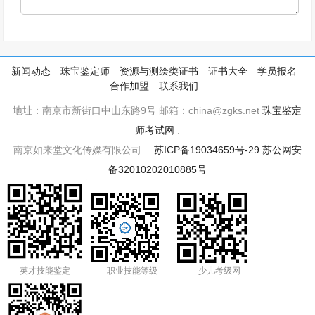
新闻动态
珠宝鉴定师
资源与测绘类证书
证书大全
学员报名
合作加盟
联系我们
地址：南京市新街口中山东路9号 邮箱：china@zgks.net
珠宝鉴定
师考试网
.
南京如来堂文化传媒有限公司.
苏ICP备19034659号-29
苏公网安
备32010202010885号
英才技能鉴定
职业技能等级
少儿考级网