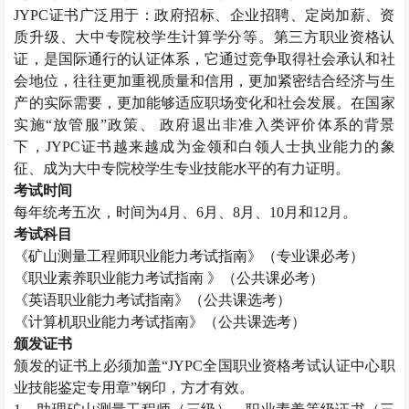
JYPC
证书广泛用于：政府招标、企业招聘、定岗加薪、资
质升级、大中专院校学生计算学分等。第三方职业资格认
证，是国际通行的认证体系，它通过竞争取得社会承认和社
会地位，往往更加重视质量和信用，更加紧密结合经济与生
产的实际需要，更加能够适应职场变化和社会发展。在国家
实施“放管服”政策、 政府退出非准入类评价体系的背景
下，
JYPC
证书越来越成为金领和白领人士执业能力的象
征、成为大中专院校学生专业技能水平的有力证明。
考试时间
每年统考五次，时间为
4
月、
6
月、
8
月、
10
月和
12
月。
考试科目
《矿山测量工程师职业能力考试指南》（专业课必考）
《职业素养职业能力考试指南 》（公共课必考）
《英语职业能力考试指南》（公共课选考）
《计算机职业能力考试指南》（公共课选考）
颁发证书
颁发的证书上必须加盖“
JYPC
全国职业资格考试认证中心职
业技能鉴定专用章”钢印，方才有效。