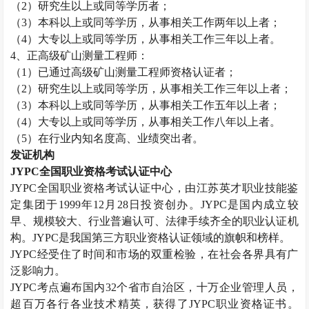
（
2
）研究生以上或同等学历者；
（
3
）本科以上或同等学历，从事相关工作两年以上者；
（
4
）大专以上或同等学历，从事相关工作三年以上者。
4
、正高级矿山测量工程师：
（
1
）已通过高级矿山测量工程师资格认证者；
（
2
）研究生以上或同等学历，从事相关工作三年以上者；
（
3
）本科以上或同等学历，从事相关工作五年以上者；
（
4
）大专以上或同等学历，从事相关工作八年以上者。
（
5
）在行业内知名度高、业绩突出者。
发证机构
JYPC
全国职业资格考试认证中心
JYPC
全国职业资格考试认证中心，由江苏英才职业技能鉴
定集团于
1999
年
12
月
28
日投资创办。
JYPC
是国内成立较
早、规模较大、行业普遍认可、法律手续齐全的职业认证机
构。
JYPC
是我国第三方职业资格认证领域的旗帜和榜样。
JYPC
经受住了时间和市场的双重检验，在社会各界具有广
泛影响力。
JYPC
考点遍布国内
32
个省市自治区，十万企业管理人员，
超百万各行各业技术精英，获得了
JYPC
职业资格证书。