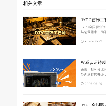
相关文章
JYPC首饰
JYPC全国职
与创业需求，为
2026-06-29
权威认证铸就
代
未来，BIM 技
位内涵持续升级，
市规划师等高端
2026-06-29
JYPC全国