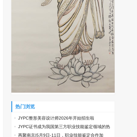
热门浏览
JYPC整形美容设计师2026年开始招生啦
​JYPC证书成为我国第三方职业技能鉴定领域的热
门话题
再聚南京|5月9日-11日，职业技能鉴定合作加