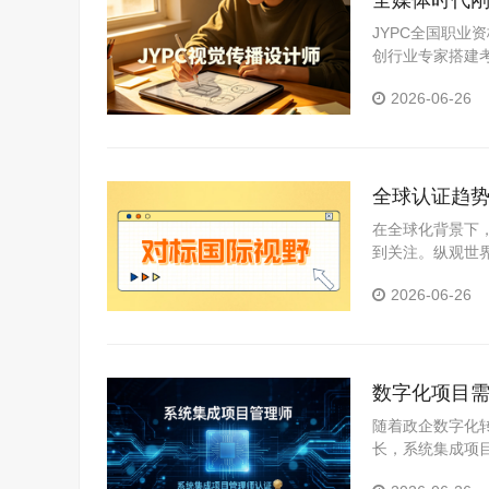
全媒体时代刚
JYPC全国职
创行业专家搭建
设计师、自由接
2026-06-26
全球认证趋势
在全球化背景下
到关注。纵观世
化、市场化演进
2026-06-26
践，可以发现其
数字化项目需
你站稳IT项
随着政企数字化
长，系统集成项
成、网络与安全