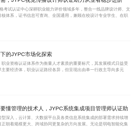
需，JYPC视觉传播设计师认证助力从业者稳步进阶
业资格考试认证中心深耕职业能力评价领域多年，整合一线品牌设计师、文
考核体系，证书信息可查询、全国通用，兼顾在校设计专业学生、在职
单创作者、创业工作室主理人的提升需求。
下的JYPC市场化探索
，职业资格认证体系作为衡量人才素质的重要标尺，其发展模式日益受
界主要经济体，职业认证路径各异，但呈现出由单一行政主导向多元
的普遍趋势。在这一国际语境下审视JYPC全国职业资格考试中心的实
与市场接轨、与国际通行规则相契合的鲜明
要懂管理的技术人，JYPC系统集成项目管理师认证助
目中枢
转型深入，云计算、大数据平台及各类信息系统集成的部署需求持续增
目正朝着规模更大、跨域协同更复杂的方向发展。无论是弱电智能化集
设备部署，还是企业级应用软件与硬件环境的整体方案落地，都越来越