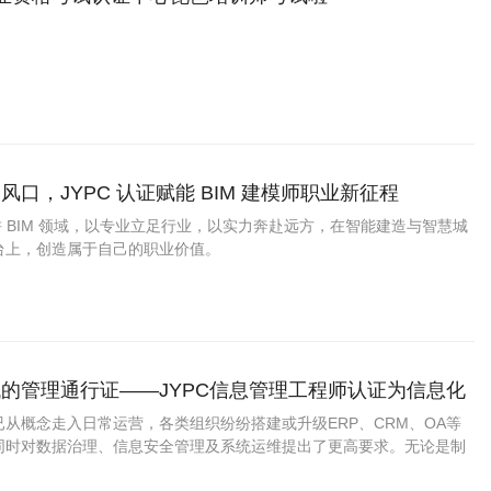
口，JYPC 认证赋能 BIM 建模师职业新征程
深耕 BIM 领域，以专业立足行业，以实力奔赴远方，在智能建造与智慧城
台上，创造属于自己的职业价值。
的管理通行证——JYPC信息管理工程师认证为信息化
业背书
从概念走入日常运营，各类组织纷纷搭建或升级ERP、CRM、OA等
同时对数据治理、信息安全管理及系统运维提出了更高要求。无论是制
等传统行业的信息中心，还是政务大数据平台与第三方IT服务商，都越