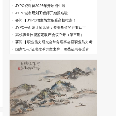
盟，南京国际展览中心见！
JYPC资料员2026年开始招生啦
JYPC城市规划工程师开始报名啦
要闻 ▎JYPC招生简章备受高校推崇！
JYPC平面设计师认证：专业价值的行业认可
高校职业技能鉴定联席会议召开（第三期）
要闻 ▎职业能力研究会常务理事会暨职业能力考
试指南丛书主编会(图文)
国家“1+x”证书改革方案出炉，哪些证书备受青
睐？(图文)