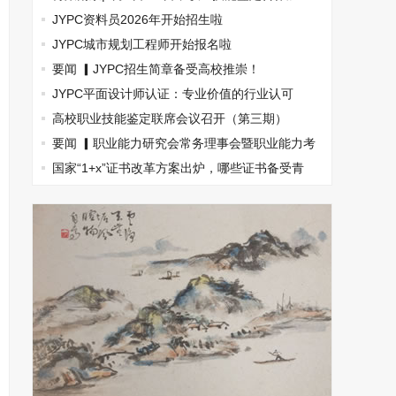
盟，南京国际展览中心见！
JYPC资料员2026年开始招生啦
JYPC城市规划工程师开始报名啦
要闻 ▎JYPC招生简章备受高校推崇！
JYPC平面设计师认证：专业价值的行业认可
高校职业技能鉴定联席会议召开（第三期）
要闻 ▎职业能力研究会常务理事会暨职业能力考
试指南丛书主编会(图文)
国家“1+x”证书改革方案出炉，哪些证书备受青
睐？(图文)