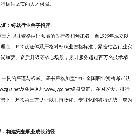
运行提供坚实的人才保障。
认证：铸就行业金字招牌
第三方职业资格认证领域的先行者和领跑者，自
年成立以
1999
价理念。
认证体系严格对标职业资格标准，紧密结合行业实
JYPC
定岗加薪、资质升级等核心场景，累计服务超过百万名技术精
一贯的严谨与权威。证书严格加盖“
全国职业资格考试认
C
JYPC
及备用网址
终身查询。在国家大力推行
.zgks.net
www.jypc.net
背景下，
第三方认证以其市场化、专业化的独特优势，成为
JYPC
梯：构建完整职业成长路径