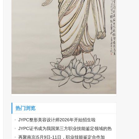
热门浏览
JYPC整形美容设计师2026年开始招生啦
​JYPC证书成为我国第三方职业技能鉴定领域的热
门话题
再聚南京|5月9日-11日，职业技能鉴定合作加