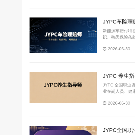
JYPC车险
新能源车赔付特
识、熟悉保险条
险理赔方向也因
2026-06-30
JYPC 养
JYPC 全国职
业在岗人员、健
2026-06-30
JYPC全国