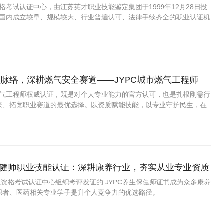
资格考试认证中心，由江苏英才职业技能鉴定集团于1999年12月28日投
C是国内成立较早、规模较大、行业普遍认可、法律手续齐全的职业认证机
国第三方职业资格认证领域的旗帜和榜样。
脉络，深耕燃气安全赛道——JYPC城市燃气工程师
市燃气工程师权威认证，既是对个人专业能力的官方认可，也是扎根刚需行
来、拓宽职业赛道的最优选择。以资质赋能技能，以专业守护民生，在
广阔赛道上稳步前行，成就长远职业价值。
生保健师职业技能认证：深耕康养行业，夯实从业专业资质
职业资格考试认证中心组织考评发证的 JYPC养生保健师证书成为众多康养
职者、医药相关专业学子提升个人竞争力的优选路径。