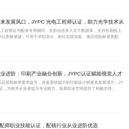
来发展风口，JYPC 光电工程师认证，助力光学技术从
升通道
光电工程师证书配有专用钢印，全部信息录入官方数据库，支持长期线上
单位查验便捷，可用于求职加分、岗位定级加薪、项目招投标资质配
分认定等多种场景。中心配套完整备考资料、线上线下多渠道报考方
、备考指导、组织考核到证书发放、档案录入，配备专属客服全程跟
核验门槛。
业进阶：印刷产业融合创新，JYPC认证赋能视觉人才
品品质和效率要求提升，具备系统能力的印刷设计师更具发展潜力。JY
认证，为相关从业者提升专业能力、拓展职业空间提供了积极支持。
镜定配师职业技能认证，配镜行业从业进阶优选