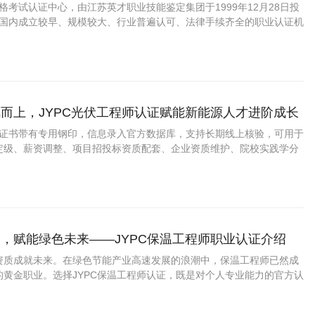
资格考试认证中心，由江苏英才职业技能鉴定集团于1999年12月28日投
C是国内成立较早、规模较大、行业普遍认可、法律手续齐全的职业认证机
国第三方职业资格认证领域的旗帜和榜样。
而上，JYPC光伏工程师认证赋能新能源人才进阶成长
程师证书带有专用钢印，信息录入官方数据库，支持长期线上核验，可用于
定级、薪资调整、项目招投标资质配套、企业资质维护、院校实践学分
，赋能绿色未来——JYPC保温工程师职业认证介绍
资质成就未来。在绿色节能产业高速发展的浪潮中，保温工程师已然成
的黄金职业。选择JYPC保温工程师认证，既是对个人专业能力的官方认
业人才红利、拓宽职业赛道的关键契机。