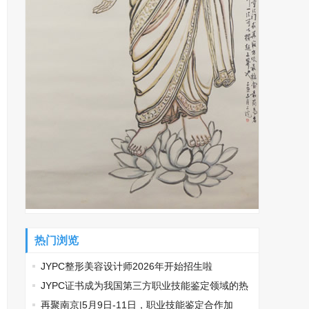
热门浏览
JYPC整形美容设计师2026年开始招生啦
​JYPC证书成为我国第三方职业技能鉴定领域的热
门话题
再聚南京|5月9日-11日，职业技能鉴定合作加