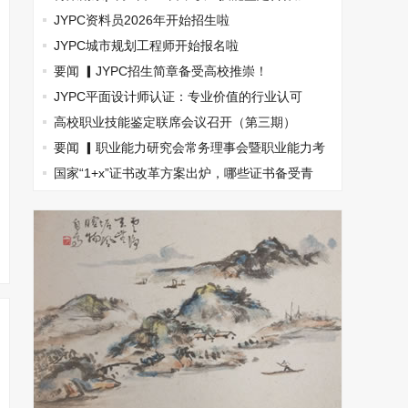
盟，南京国际展览中心见！
JYPC资料员2026年开始招生啦
JYPC城市规划工程师开始报名啦
要闻 ▎JYPC招生简章备受高校推崇！
JYPC平面设计师认证：专业价值的行业认可
高校职业技能鉴定联席会议召开（第三期）
要闻 ▎职业能力研究会常务理事会暨职业能力考
试指南丛书主编会(图文)
国家“1+x”证书改革方案出炉，哪些证书备受青
睐？(图文)