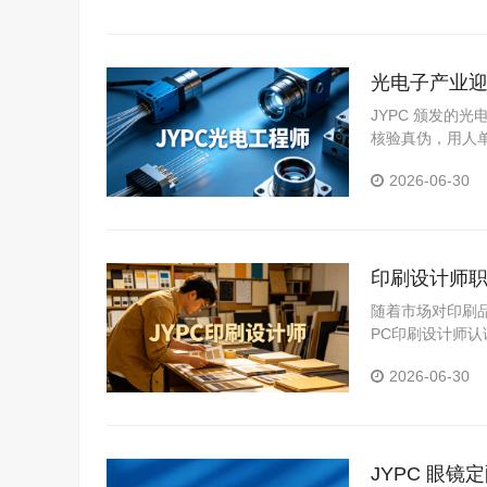
光电子产业迎
业者拓宽上
JYPC 颁发的
核验真伪，用人
套、院校实践学
2026-06-30
式，从报名咨询
进，降低报考与
印刷设计师职
发展
随着市场对印刷
PC印刷设计师
2026-06-30
JYPC 眼