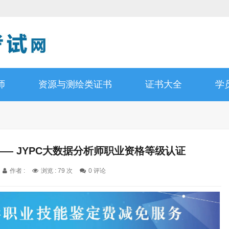
师
资源与测绘类证书
证书大全
学
— JYPC大数据分析师职业资格等级认证
作者 :
浏览 : 79 次
0 评论