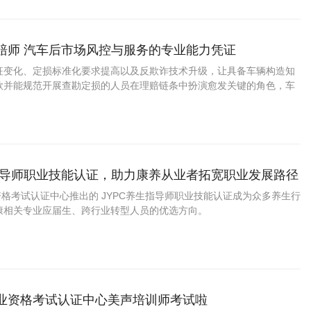
理赔师 汽车后市场风控与服务的专业能力凭证
征变化、定损标准化要求提高以及反欺诈技术升级，让具备车辆构造知
款并能规范开展查勘定损的人员在理赔链条中扮演愈发关键的角色，车
此具备较稳定的职业容量与清晰的晋升阶梯。
生指导师职业技能认证，助力康养从业者拓宽职业发展路径
业资格考试认证中心推出的 JYPC养生指导师职业技能认证成为众多养生行
康相关专业应届生、跨行业转型人员的优选方向。
职业资格考试认证中心美声培训师考试啦