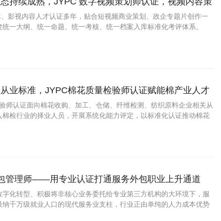
态持续成熟，JYPC 数字视频策划师认证，视频内容策
职业发展通道
媒体、影视内容人才认证多年，贴合短视频商业策划、政企专题片创作一
建统一大纲、统一命题、统一考核、统一档案入库标准化考评体系。
从业标准，JYPC棉花质量检验师认证赋能棉产业人才
量检验师认证面向棉花收购、加工、仓储、纤维检测、纺织原料企业相关从
入棉检行业的择业人员，开展系统化能力评定，以标准化认证推动棉花
、专业化升级。
外包管理师——用专业认证打通服务外包职业上升通道
数字化转型、积极将非核心业务委托给专业第三方机构的大环境下，服
吸纳千万级就业人口的现代服务业支柱，行业正由单纯的人力成本优势
转型，企业对懂得外包项目运作、供应商管理、合同执行与质量监控的