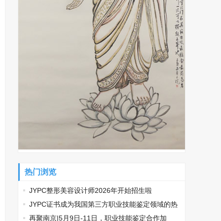
热门浏览
JYPC整形美容设计师2026年开始招生啦
​JYPC证书成为我国第三方职业技能鉴定领域的热
门话题
再聚南京|5月9日-11日，职业技能鉴定合作加