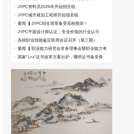
盟，南京国际展览中心见！
JYPC资料员2026年开始招生啦
JYPC城市规划工程师开始报名啦
要闻 ▎JYPC招生简章备受高校推崇！
JYPC平面设计师认证：专业价值的行业认可
高校职业技能鉴定联席会议召开（第三期）
要闻 ▎职业能力研究会常务理事会暨职业能力考
试指南丛书主编会(图文)
国家“1+x”证书改革方案出炉，哪些证书备受青
睐？(图文)