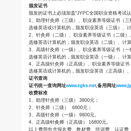
颁发证书
颁发的证书上必须加盖“
JYPC
全国职业资格考试认
1
、助理针灸师（三级）、职业素养等级证书（三
选修英语或计算机的，颁发职业英语（三级）、
2
、针灸师（二级）、职业素养等级证书（二级）
选修英语计算机的，颁发职业英语（二级）、计
3
、高级针灸师（一级）、职业素养等级证书（一
选修英语计算机的，颁发职业英语（一级）、计
4
、正高级
针灸师
（正高级）、职业素养等级证书
选修英语或计算机的，颁发职业英语（正高级）
证书查询
证书统一查询网址
www.zgks.net
,
备用网址
www.jy
收费标准
1
、助理针灸师（三级）
3800
元；
2
、针灸师（二级）
6800
元；
3
、高级针灸师（一级）
9800
元。
4
、正高级
针灸师
（正高级）
16800
元。
以上费用包含报名费、教材费、培训费、认证费