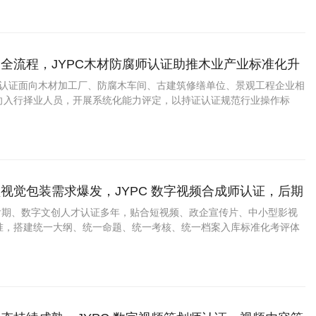
全流程，JYPC木材防腐师认证助推木业产业标准化升
腐师认证面向木材加工厂、防腐木车间、古建筑修缮单位、景观工程企业相
向入行择业人员，开展系统化能力评定，以持证认证规范行业操作标
业高质量、绿色化发展。
视觉包装需求爆发，JYPC 数字视频合成师认证，后期
才拓宽职业上升通道
视后期、数字文创人才认证多年，贴合短视频、政企宣传片、中小型影视
准，搭建统一大纲、统一命题、统一考核、统一档案入库标准化考评体