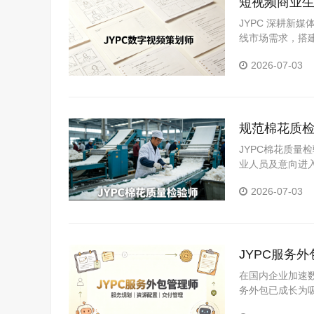
短视频商业生
划人才拓宽
JYPC 深耕新
线市场需求，搭
2026-07-03
规范棉花质检
职业化发展
JYPC棉花质
业人员及意向进
质检行业规范化
2026-07-03
JYPC服务
在国内企业加速
务外包已成长为
向技术增值服务