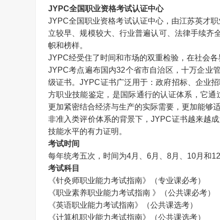
JYPC
全国职业资格考试认证中心
JYPC
全国职业资格考试认证中心，由江苏英才职
立较早、规模较大、行业普遍认可、法律手续齐
帜和榜样。
JYPC
经受住了时间和市场的双重检验，在社会各
JYPC
考点遍布国内
32
个省市自治区，十万企业
级证书。
JYPC
证书广泛用于：政府招标、企业招
方职业技能鉴定，是国际通行的认证体系，它通
更加紧密结合经济与生产的实际需要，更加能够适
非准入类评价体系的背景下，
JYPC
证书越来越成
技能水平的有力证明。
考试时间
每年统考五次，时间为
4
月、
6
月、
8
月、
10
月和
1
考试科目
《针灸师职业能力考试指南》（专业课必考）
《职业素养职业能力考试指南 》（公共课必考）
《英语职业能力考试指南》（公共课选考）
《计算机职业能力考试指南》（公共课选考）