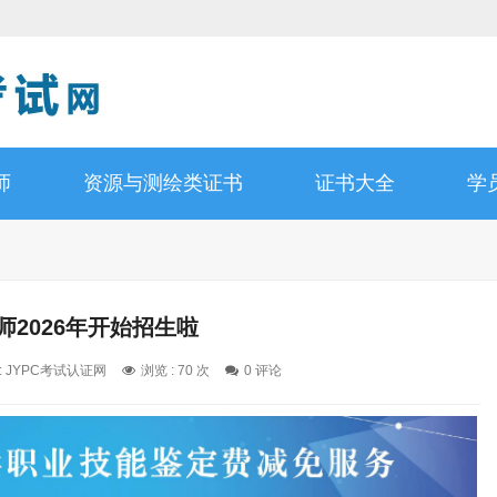
师
资源与测绘类证书
证书大全
学
灸师2026年开始招生啦
: JYPC考试认证网
浏览 : 70 次
0 评论