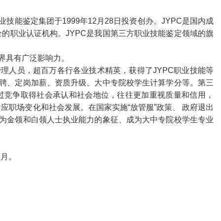
业技能鉴定集团于
1999
年
12
月
28
日投资创办。
JYPC
是国内成
全的职业认证机构。
JYPC
是我国第三方职业技能鉴定领域的旗
界具有广泛影响力。
管理人员，超百万各行各业技术精英，获得了
JYPC
职业技能等
聘、定岗加薪、资质升级、大中专院校学生计算学分等。第三
过竞争取得社会承认和社会地位，往往更加重视质量和信用，
应职场变化和社会发展。在国家实施“放管服”政策、 政府退出
为金领和白领人士执业能力的象征、成为大中专院校学生专业
2
月。