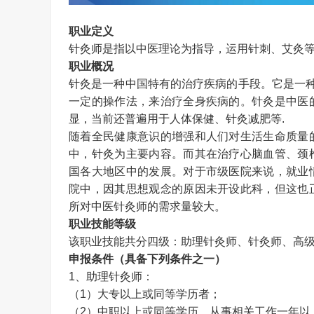
职业定义
针灸师是指以中医理论为指导，运用针刺、艾灸
职业概况
针灸是一种中国特有的治疗疾病的手段。它是一种
一定的操作法，来治疗全身疾病的。针灸是中医
显，当前还普遍用于人体保健、针灸减肥等
.
随着全民健康意识的增强和人们对生活生命质量
中，针灸为主要内容。而其在治疗心脑血管、颈
国各大地区中的发展。对于市级医院来说，就业
院中，因其思想观念的原因未开设此科，但这也
所对中医针灸师的需求量较大。
职业技能等级
该职业技能共分四级：助理针灸师、针灸师、高
申报条件（具备下列条件之一）
1
、助理针灸师：
（
1
）大专以上或同等学历者；
（
2
）中职以上或同等学历，从事相关工作一年以