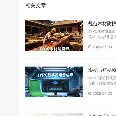
相关文章
规范木材防护
级
JYPC木材防
关从业人员及意
准，助力木业产
2026-07-03
影视与短视频
视觉制作人
JYPC 深耕影
后期一线制作标
系。
2026-07-03