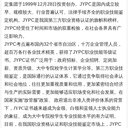
定集团于1999年12月28日投资创办。JYPC是国内成立较
早、规模较大、行业普遍认可、法律手续齐全的职业技能鉴
定机构。JYPC是我国第三方职业资格认证的旗帜和榜样。
JYPC经受住了时间和市场的双重检验，在社会各界具有广
泛影响力。
JYPC考点遍布国内32个省市自治区，十万企业管理人员，
超百万各行各业技术精英，获得了JYPC职业技能等级证
书。JYPC证书广泛用于：政府招标、企业招聘、定岗加
薪、资质升级、大中专院校学生计算学分等。第三方职业技
能鉴定，是国际通行的认证体系，它通过竞争取得社会承认
和社会地位，往往更加重视质量和信用，更加紧密结合经济
与生产的实际需要，更加能够适应职场变化和社会发展。在
国家实施
“
放管服
”
政策、
政府退出非准入类评价体系的背景
下，
JYPC证书越来越成为金领、白领和蓝领人士执业能力
的象征、成为大中专院校学生专业技能水平的有力证明。
目前，在
我国
职业资格认证和职业技能鉴定市场上，
JYPC