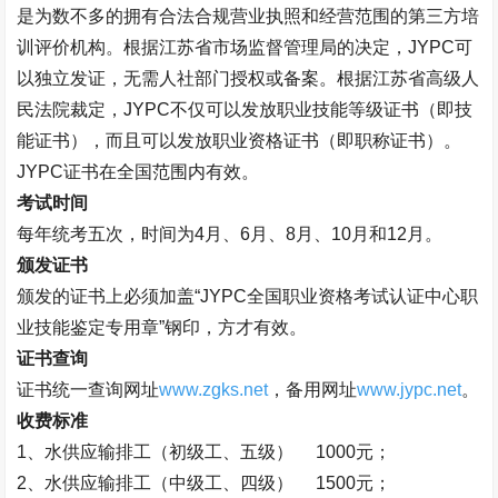
是
为数不多的拥有合法合规营业执照和经营范围的第三方培
训评价机构。根据江苏省市场监督管理局的决定，
JYPC可
以独立发证，无需人社部门授权或备案。
根据江苏省高级人
民法院裁定，
JYPC不仅可以发放职业技能等级证书（即技
能证书），而且可以发放职业资格证书（即职称证书）。
JYPC证书在全国范围内有效。
考试时间
每年统考五次，时间为
4月、6月、8月、10月和12月。
颁发证书
颁发的证书上必须加盖
“
JYPC全国职业资格考试认证中心职
业技能鉴定专用章
”
钢印，方才有效。
证书查询
证书统一查询网址
www.zgks.net
，
备用网址
www.jypc.net
。
收费标准
1、
水供应输排工（
初级工、五级）
1000元；
2、
水供应输排工（
中级工、四级）
1500元；