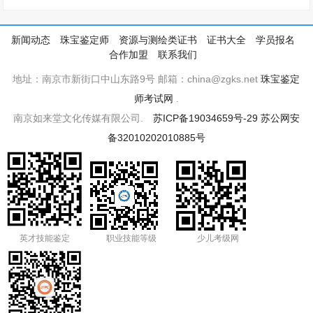
新闻动态
珠宝鉴定师
资源与测绘类证书
证书大全
学员报名
合作加盟
联系我们
地址：南京市新街口中山东路9号 邮箱：china@zgks.net
珠宝鉴定
师考试网
.
南京如来堂文化传媒有限公司.
苏ICP备19034659号-29
苏公网安
备32010202010885号
英才技能鉴定
职业技能等级
少儿考级网