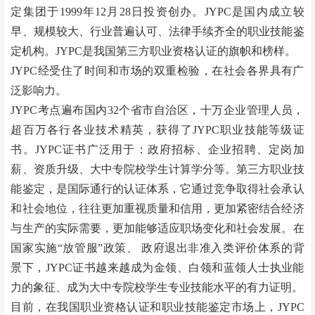
定集团于1999年12月28日投资创办。JYPC是国内成立较
早、规模较大、行业普遍认可、法律手续齐全的职业技能鉴
定机构。JYPC是我国第三方职业资格认证的旗帜和榜样。
JYPC经受住了时间和市场的双重检验，在社会各界具有广
泛影响力。
JYPC考点遍布国内32个省市自治区，十万企业管理人员，
超百万各行各业技术精英，获得了JYPC职业技能等级证
书。JYPC证书广泛用于：政府招标、企业招聘、定岗加
薪、资质升级、大中专院校学生计算学分等。第三方职业技
能鉴定，是国际通行的认证体系，它通过竞争取得社会承认
和社会地位，往往更加重视质量和信用，更加紧密结合经济
与生产的实际需要，更加能够适应职场变化和社会发展。在
国家实施
“
放管服
”
政策、
政府退出非准入类评价体系的背
景下，JYPC证书越来越成为金领、白领和蓝领人士执业能
力的象征、成为大中专院校学生专业技能水平的有力证明。
目前，在我国职业资格认证和职业技能鉴定市场上，
JYPC